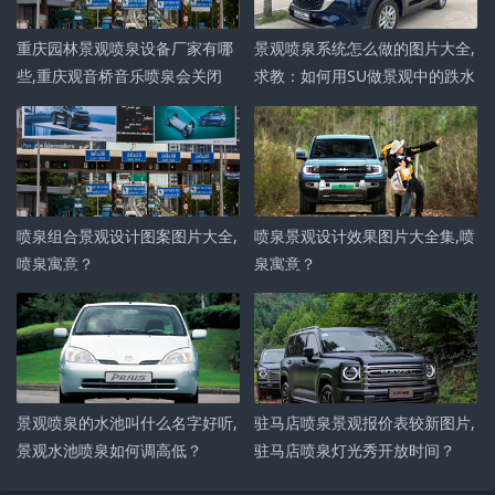
重庆园林景观喷泉设备厂家有哪
景观喷泉系统怎么做的图片大全,
些,重庆观音桥音乐喷泉会关闭
求教：如何用SU做景观中的跌水
吗？
和喷泉？
喷泉组合景观设计图案图片大全,
喷泉景观设计效果图片大全集,喷
喷泉寓意？
泉寓意？
景观喷泉的水池叫什么名字好听,
驻马店喷泉景观报价表较新图片,
景观水池喷泉如何调高低？
驻马店喷泉灯光秀开放时间？